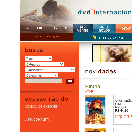
Simba
ATOR
O REI LEãO
SIMBA
ACABOU DE CHEGAR!
PREÇO
R$ 44.90
-----------------------------------------------
R$ 99.
LISTA COMPLETA
-----------------------------------------------