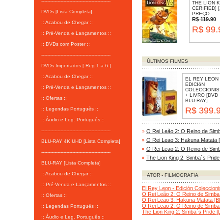
-----------------------------------------------
THE LION K
CERIFIED] 
DVDs [Lista Completa]
PREÇO
R$ 119.90
:: Acabou de Chegar ::
R$ 99.
:: Pré-Venda e Lançamentos ::
:: DVDs com Poster ::
-----------------------------------------------
ÚLTIMOS FILMES
DVDs Importados [ Reg 1 a 6 ]
:: Acabou de Chegar ::
EL REY LEON 
EDICIóN
:: Pré-Venda e Lançamentos ::
COLECCIONIS
+ LIVRO [DVD 
:: Ofertas ::
BLU-RAY]
R$ 399.
:: Legendas Português ::
:: Áudio e Leg. Português ::
-----------------------------------------------
O Rei Leão 2: O Reino de Simb
O Rei Leao 3: Hakuna Matata 
BLU-RAY 4K UHD [Lista Completa]
O Rei Leao 2: O Reino de Simb
-----------------------------------------------
The Lion King 2: Simba´s Pride 
BLU-RAY [Lista Completa]
:: Acabou de Chegar ::
ATOR - FILMOGRAFIA
:: Pré-Venda e Lançamentos ::
El Rey Leon - Edición Coleccion
O Rei Leão 2: O Reino de Simba 
:: Ofertas ::
O Rei Leao 3: Hakuna Matata [B
O Rei Leao 2: O Reino de Simba 
:: Legendas Português ::
The Lion King 2: Simba´s Pride [L
:: Áudio e Leg. Português ::