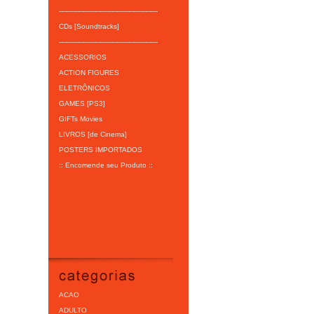
-----------------------------------------------
CDs [Soundtracks]
-----------------------------------------------
ACESSORIOS
ACTION FIGURES
ELETRÔNICOS
GAMES [PS3]
GIFTs Movies
LIVROS [de Cinema]
POSTERS IMPORTADOS
:: Encomende seu Produto ::
ACAO
ADULTO