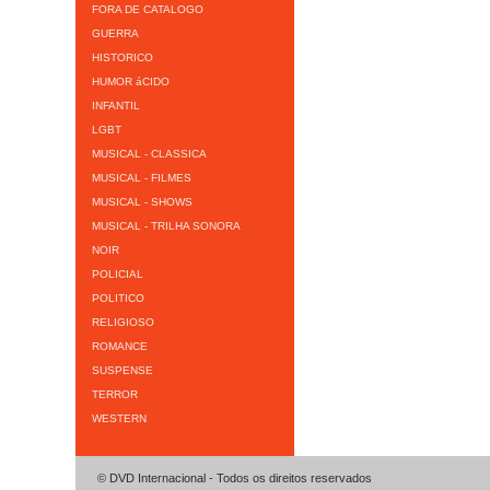
FORA DE CATALOGO
GUERRA
HISTORICO
HUMOR áCIDO
INFANTIL
LGBT
MUSICAL - CLASSICA
MUSICAL - FILMES
MUSICAL - SHOWS
MUSICAL - TRILHA SONORA
NOIR
POLICIAL
POLITICO
RELIGIOSO
ROMANCE
SUSPENSE
TERROR
WESTERN
© DVD Internacional - Todos os direitos reservados