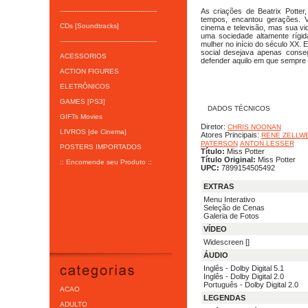
-----------------------------------------------
As criações de Beatrix Potter,
tempos, encantou gerações. V
CDs [Soundtracks]
cinema e televisão, mas sua vi
uma sociedade altamente rígi
-----------------------------------------------
mulher no início do século XX.
social desejava apenas conse
ACESSORIOS
defender aquilo em que sempre 
ACTION FIGURES
ELETRÔNICOS
GAMES [PS3]
DADOS TÉCNICOS
GIFTs Movies
Diretor:
CHRIS NOONAN
LIVROS [de Cinema]
Atores Principais:
RENE ZELLW
PATERSON
ANTON LESSER
POSTERS IMPORTADOS
Título:
Miss Potter
Título Original:
Miss Potter
:: Encomende seu Produto ::
UPC:
7899154505492
EXTRAS
Menu Interativo
Seleção de Cenas
Galeria de Fotos
VÍDEO
Widescreen []
ÁUDIO
Inglês - Dolby Digital 5.1
Inglês - Dolby Digital 2.0
Português - Dolby Digital 2.0
ACAO
LEGENDAS
ADULTO