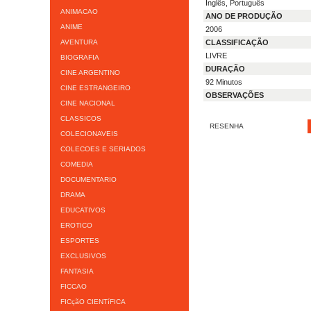
Inglês, Português
ANIMACAO
ANO DE PRODUÇÃO
ANIME
2006
AVENTURA
CLASSIFICAÇÃO
LIVRE
BIOGRAFIA
DURAÇÃO
CINE ARGENTINO
92 Minutos
CINE ESTRANGEIRO
OBSERVAÇÕES
CINE NACIONAL
CLASSICOS
RESENHA
COLECIONAVEIS
COLECOES E SERIADOS
COMEDIA
DOCUMENTARIO
DRAMA
EDUCATIVOS
EROTICO
ESPORTES
EXCLUSIVOS
FANTASIA
FICCAO
FICçãO CIENTíFICA