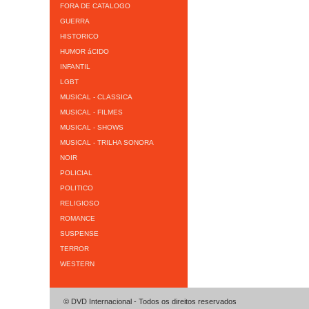
FORA DE CATALOGO
GUERRA
HISTORICO
HUMOR áCIDO
INFANTIL
LGBT
MUSICAL - CLASSICA
MUSICAL - FILMES
MUSICAL - SHOWS
MUSICAL - TRILHA SONORA
NOIR
POLICIAL
POLITICO
RELIGIOSO
ROMANCE
SUSPENSE
TERROR
WESTERN
© DVD Internacional - Todos os direitos reservados