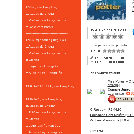
-----------------------------------------------
i
a
DVDs [Lista Completa]
L
:: Acabou de Chegar ::
:: Pré-Venda e Lançamentos ::
:: DVDs com Poster ::
-----------------------------------------------
DVDs Importados [ Reg 1 a 6 ]
já possuo este produto
:: Acabou de Chegar ::
:: Pré-Venda e Lançamentos ::
:: Ofertas ::
:: Legendas Português ::
:: Áudio e Leg. Português ::
APROVEITE TAMBÉM
-----------------------------------------------
Miss Potter
+
O M
entrega]
BLU-RAY 4K UHD [Lista Completa]
Compre Junto:
+
-----------------------------------------------
Economize:
R$ 80
BLU-RAY [Lista Completa]
:: Acabou de Chegar ::
O Rastro - : R$ 44.90
:: Pré-Venda e Lançamentos ::
Pedalando Com Molière [BLU-R
:: Ofertas ::
As Tres Marias - : R$ 59.90
:: Legendas Português ::
SINOPSE
:: Áudio e Leg. Português ::