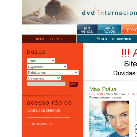
Miss Potter
DIRETOR
-
Chris Noonan
/
EST
Paterson
Anton Lesser
ACABOU DE CHEGAR!
-----------------------------------------------
LISTA COMPLETA
A
m
-----------------------------------------------
V
c