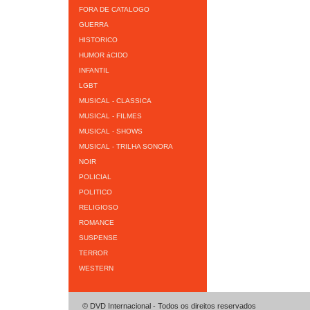
FORA DE CATALOGO
GUERRA
HISTORICO
HUMOR áCIDO
INFANTIL
LGBT
MUSICAL - CLASSICA
MUSICAL - FILMES
MUSICAL - SHOWS
MUSICAL - TRILHA SONORA
NOIR
POLICIAL
POLITICO
RELIGIOSO
ROMANCE
SUSPENSE
TERROR
WESTERN
© DVD Internacional - Todos os direitos reservados