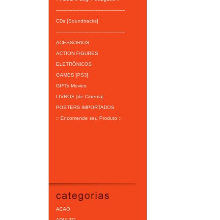
-----------------------------------------------
CDs [Soundtracks]
-----------------------------------------------
ACESSORIOS
ACTION FIGURES
ELETRÔNICOS
GAMES [PS3]
GIFTs Movies
LIVROS [de Cinema]
POSTERS IMPORTADOS
:: Encomende seu Produto ::
ACAO
ADULTO