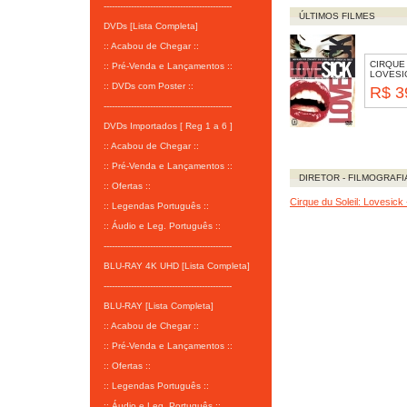
-----------------------------------------------
ÚLTIMOS FILMES
DVDs [Lista Completa]
:: Acabou de Chegar ::
CIRQUE 
:: Pré-Venda e Lançamentos ::
LOVESI
:: DVDs com Poster ::
R$ 3
-----------------------------------------------
DVDs Importados [ Reg 1 a 6 ]
:: Acabou de Chegar ::
:: Pré-Venda e Lançamentos ::
DIRETOR - FILMOGRAFI
:: Ofertas ::
Cirque du Soleil: Lovesick
:: Legendas Português ::
:: Áudio e Leg. Português ::
-----------------------------------------------
BLU-RAY 4K UHD [Lista Completa]
-----------------------------------------------
BLU-RAY [Lista Completa]
:: Acabou de Chegar ::
:: Pré-Venda e Lançamentos ::
:: Ofertas ::
:: Legendas Português ::
:: Áudio e Leg. Português ::