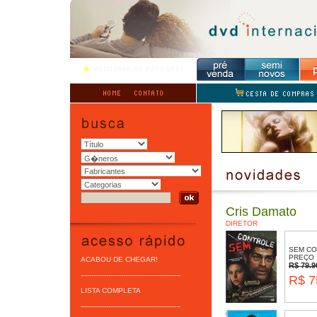
Cris Damato
DIRETOR
SEM C
PREÇO
ACABOU DE CHEGAR!
R$ 79.9
-----------------------------------------------
R$ 7
LISTA COMPLETA
-----------------------------------------------