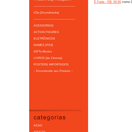
É Fada - R$: 39.90
como D
-----------------------------------------------
CDs [Soundtracks]
-----------------------------------------------
ACESSORIOS
ACTION FIGURES
ELETRÔNICOS
GAMES [PS3]
GIFTs Movies
LIVROS [de Cinema]
POSTERS IMPORTADOS
:: Encomende seu Produto ::
ACAO
ADULTO