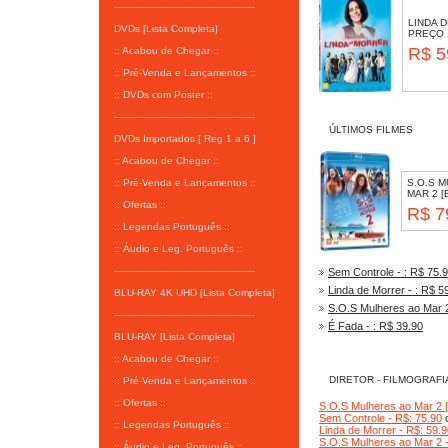
-----------------------------------------------
LINDA 
DVDs [Lista Completa]
PREÇO
R$ 5
:: Acabou de Chegar ::
:: Pré-Venda e Lançamentos ::
:: DVDs com Poster ::
-----------------------------------------------
ÚLTIMOS FILMES
DVDs Importados [ Reg 1 a 6 ]
:: Acabou de Chegar ::
:: Pré-Venda e Lançamentos ::
S.O.S 
MAR 2 [
:: Ofertas ::
R$ 7
:: Legendas Português ::
:: Áudio e Leg. Português ::
-----------------------------------------------
Sem Controle - : R$ 75.
Linda de Morrer - : R$ 5
BLU-RAY 4K UHD [Lista Completa]
S.O.S Mulheres ao Mar 2
-----------------------------------------------
É Fada - : R$ 39.90
BLU-RAY [Lista Completa]
:: Acabou de Chegar ::
DIRETOR - FILMOGRAFI
:: Pré-Venda e Lançamentos ::
:: Ofertas ::
S.O.S Mulheres ao Mar 2 
Sem Controle - R$: 75.90
c
:: Legendas Português ::
Linda de Morrer - R$: 59.
S.O.S Mulheres ao Mar 2 -
:: Áudio e Leg. Português ::