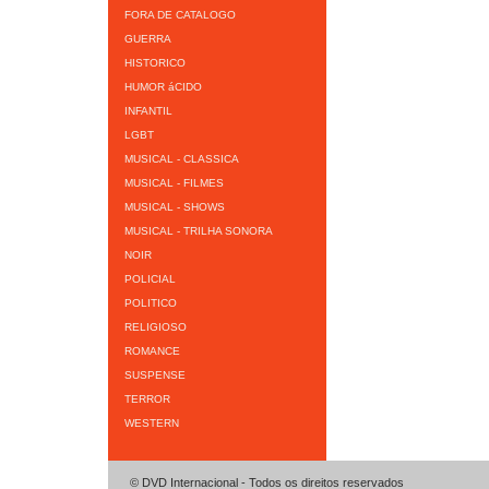
FORA DE CATALOGO
GUERRA
HISTORICO
HUMOR áCIDO
INFANTIL
LGBT
MUSICAL - CLASSICA
MUSICAL - FILMES
MUSICAL - SHOWS
MUSICAL - TRILHA SONORA
NOIR
POLICIAL
POLITICO
RELIGIOSO
ROMANCE
SUSPENSE
TERROR
WESTERN
© DVD Internacional - Todos os direitos reservados