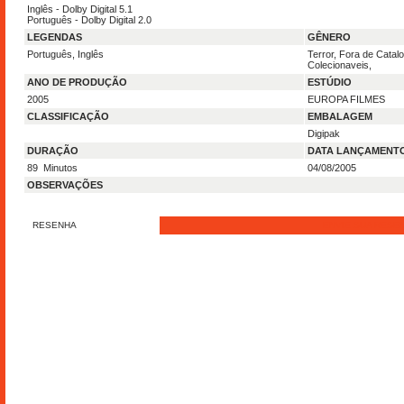
Inglês - Dolby Digital 5.1
Português - Dolby Digital 2.0
LEGENDAS
GÊNERO
Português, Inglês
Terror, Fora de Catalo
Colecionaveis,
ANO DE PRODUÇÃO
ESTÚDIO
2005
EUROPA FILMES
CLASSIFICAÇÃO
EMBALAGEM
Digipak
DURAÇÃO
DATA LANÇAMENT
89 Minutos
04/08/2005
OBSERVAÇÕES
RESENHA
ENVIE SUA RESE