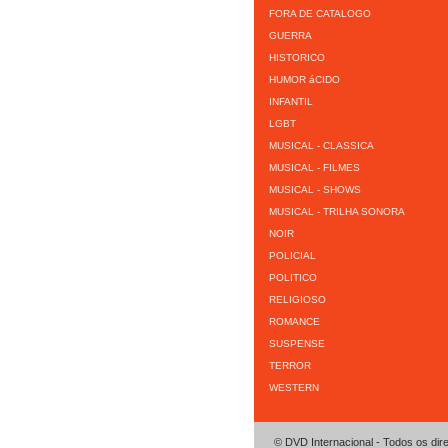
FORA DE CATALOGO
GUERRA
HISTORICO
HUMOR áCIDO
INFANTIL
LGBT
MUSICAL - CLASSICA
MUSICAL - FILMES
MUSICAL - SHOWS
MUSICAL - TRILHA SONORA
NOIR
POLICIAL
POLITICO
RELIGIOSO
ROMANCE
SUSPENSE
TERROR
WESTERN
© DVD Internacional - Todos os dir