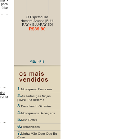
ama -
 para
 falar
O Espetacular
Homem-Aranha [BLU-
RAY + BLU-RAY 3D]
R$39,90
1.
Motoqueiro Fantasma
ina
2.
As Tartarugas Ninjas
pronta
[TMNT]: O Retorno
3.
Desafiando Gigantes
4.
Motoqueiros Selvagens
5.
Miss Potter
6.
Premonicoes
7.
Minha Mãe Quer Que Eu
Case