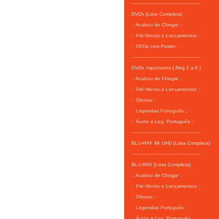
-----------------------------------------------
DVDs [Lista Completa]
:: Acabou de Chegar ::
:: Pré-Venda e Lançamentos ::
:: DVDs com Poster ::
-----------------------------------------------
DVDs Importados [ Reg 1 a 6 ]
:: Acabou de Chegar ::
:: Pré-Venda e Lançamentos ::
:: Ofertas ::
:: Legendas Português ::
:: Áudio e Leg. Português ::
-----------------------------------------------
BLU-RAY 4K UHD [Lista Completa]
-----------------------------------------------
BLU-RAY [Lista Completa]
:: Acabou de Chegar ::
:: Pré-Venda e Lançamentos ::
:: Ofertas ::
:: Legendas Português ::
:: Áudio e Leg. Português ::