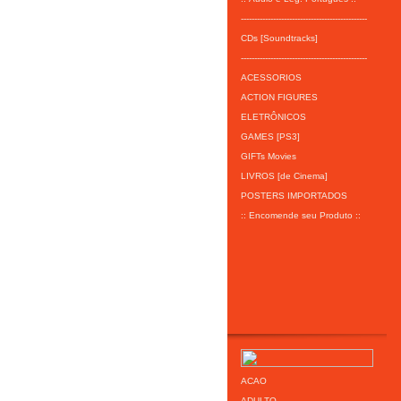
-----------------------------------------------
CDs [Soundtracks]
-----------------------------------------------
ACESSORIOS
ACTION FIGURES
ELETRÔNICOS
GAMES [PS3]
GIFTs Movies
LIVROS [de Cinema]
POSTERS IMPORTADOS
:: Encomende seu Produto ::
ACAO
ADULTO