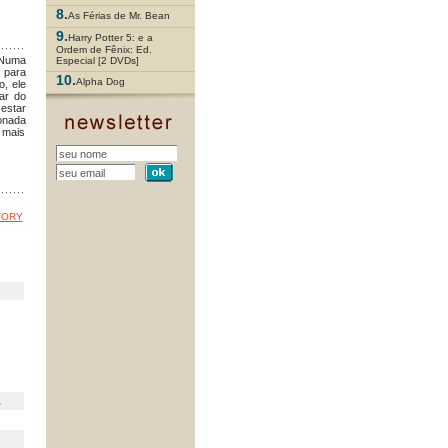
8.
As Férias de Mr. Bean
9.
Harry Potter 5: e a
Ordem de Fênix: Ed.
 Numa
Especial [2 DVDs]
 para
10.
Alpha Dog
o, ele
tar do
 estar
onada
m mais
ORY
L