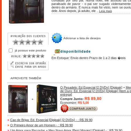
contadas por seu pai. Numa noite, ele assistiu da c
paralisado de pavor - o pai ser sugado violentamente
dentro do armário. E nunca mais foi visto, nem se ouviu
dele. Anos depois, já adulto, ele ..
Leia mais
Adicionar a lista de desejos
já possuo este produto
Em Estoque: Envio dentro Prazo de 1 a 2 dias �teis
APROVEITE TAMBÉM
O Pesadelo: Ed Especial [2 DVDs] [Digipak]
+
Men
de Ouro: Ed. Especial [2 DVDs] [Digipak] [Item a 
entrega]
R$ 89,80
Compre Junto:
+
Economize:
R$ 5,00
Cao de Briga: Ed. Especial [Digipak] [2 DVDs] - : R$ 39.90
O Primeiro Amor de um Homem - : R$ 39.90
Um Amor para Recordar + Meu Novo Amor [Best Movies] [Digipak] - : R$ 39.90