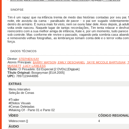
SINOPSE
Tim é um rapaz que na infância tremia de medo das histórias contadas por seu pai.
noite, ele assistiu da cama - paralisado de pavor - o pai ser sugado violentamente
dentro do armário. E nunca mais foi visto, nem se ouviu falar dele. Anos depois, já adult
volta onde nasceu. Naquele lugar de tantas recordações, Tim tenta relaxar e desfru
reencontro com a sua melhor amiga de infância, Kate e, por um momento, tudo parece
sob controle. Mas conforme ele revive o passado, vagando pela sombria casa aband
e remexendo velhas fotografias, as lembranças tomam conta dele e o terror volta co
força.
DADOS TÉCNICOS
Diretor:
STEPHEN KAY
Atores Principais:
BARRY WATSON
EMILY DESCHANEL
SKYE MCCOLE BARTUSIAK
T
MUSSETT
LUCY LAWLESS
Título:
O Pesadelo: Ed Especial [2 DVDs] [Digipak]
Título Original:
Boogeyman [EUA 2005]
UPC:
7897119444886
EXTRAS
Menu Interativo
Seleção de Cenas
#Trailer
#Efeitos Visuais
#Cenas Deletadas
#Making Of - Parte 01 e Parte 02
VÍDEO
CÓDIGO REGIONA
Widescreen []
4
ÁUDIO