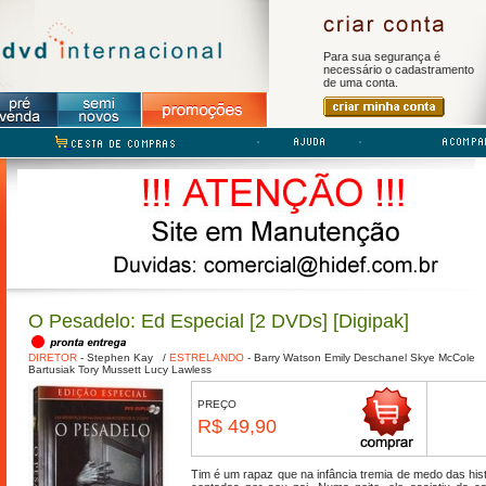
Para sua segurança é
necessário o cadastramento
de uma conta.
O Pesadelo: Ed Especial [2 DVDs] [Digipak]
DIRETOR
-
Stephen Kay
/
ESTRELANDO
-
Barry Watson
Emily Deschanel
Skye McCole
Bartusiak
Tory Mussett
Lucy Lawless
PREÇO
R$ 49,90
Tim é um rapaz que na infância tremia de medo das his