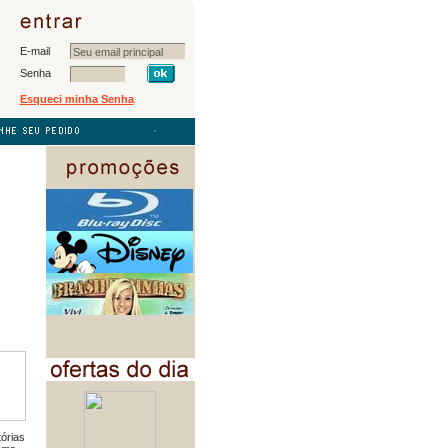
E-mail
Senha
Esqueci minha Senha
tórias